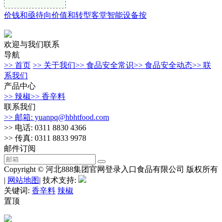
价钱和亟待向价值和转型客堂智能设备按
欢迎与我们联系
导航
>> 首页
>> 关于我们
>> 食品安全常识
>> 食品安全动态
>> 联
系我们
产品中心
>> 辣椒
>> 香辛料
联系我们
>> 邮箱: yuanpq@hbhtfood.com
>> 电话: 0311 8830 4366
>> 传真: 0311 8833 9978
邮件订阅
Copyright © 河北888集团官网登录入口食品有限公司 版权所有
|
网站地图
| 技术支持:
关键词:
香辛料
辣椒
置顶