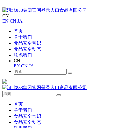
CN
EN
CN
JA
首页
关于我们
食品安全常识
食品安全动态
联系我们
CN
EN
CN
JA
首页
关于我们
食品安全常识
食品安全动态