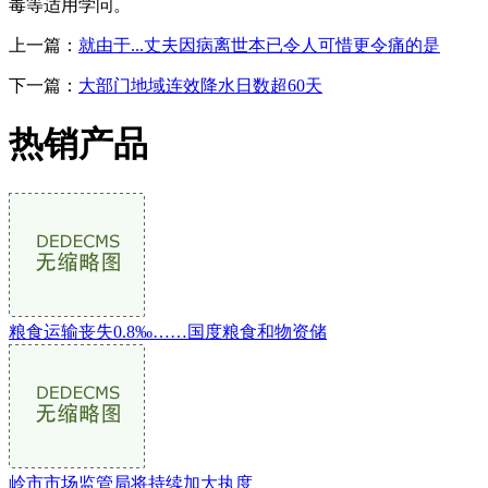
毒等适用学问。
上一篇：
就由于...丈夫因病离世本已令人可惜更令痛的是
下一篇：
大部门地域连效降水日数超60天
热销产品
粮食运输丧失0.8‰……国度粮食和物资储
岭市市场监管局将持续加大执度