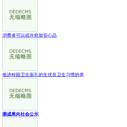
消费者可以或许愈加安心品
推进校园卫生面孔的生优良卫生习惯的养
测成果向社会公示